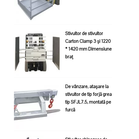
Stivuitor de stivuitor
Carton Clamp 3 și 1220
* 1420 mm Dimensiune
braț
De vânzare, atașare la
stivuitor de tip forjă grea
tip SFJL7.5, montată pe
furcă