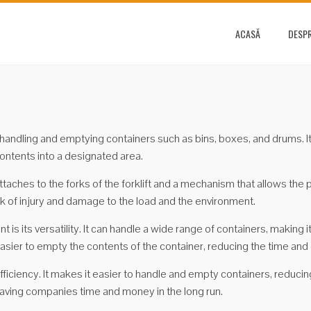
ACASĂ
DESPR
r handling and emptying containers such as bins, boxes, and drums. It 
contents into a designated area.
ttaches to the forks of the forklift and a mechanism that allows the 
isk of injury and damage to the load and the environment.
is its versatility. It can handle a wide range of containers, making i
sier to empty the contents of the container, reducing the time and 
fficiency. It makes it easier to handle and empty containers, reducin
 saving companies time and money in the long run.