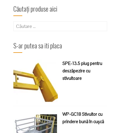
Căutați produse aici
Caută
după:
S-ar putea sa iti placa
SPE-13.5 plug pentru
deszăpezire cu
stivuitoare
WP-GC18 Stivuitor cu
prindere bună în cușcă