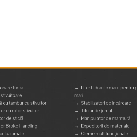
ionare furca
→
Lifer hidraulic mare pentru 
stivuitoare
mari
 cu tambur cu stivuitor
→
Stabilizatori de încărcare
tor cu rotor stivuitor
→
Titular de jurnal
tor de sticlă
→
Manipulator de marmură
er Broke Handling
→
Expeditorii de materiale
 cu balamale
→
Cleme multifuncționale