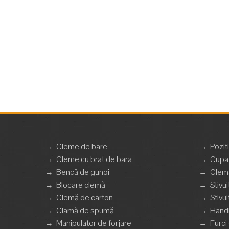
→
Cleme de bare
→
Pozit
→
Cleme cu brat de bara
→
Cupa 
→
Bencă de gunoi
→
Clemă
→
Blocare clemă
→
Stivui
→
Clemă de carton
→
Stivui
→
Clamă de spumă
→
Handl
→
Manipulator de forjare
→
Furci