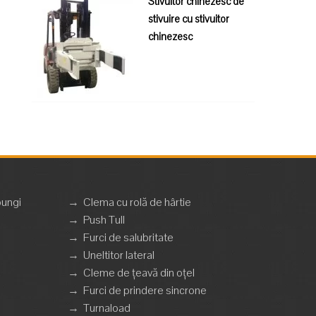
Stivuitor chinezesc de
stivuire cu stivuitor
chinezesc
pungi
→
Clema cu rolă de hârtie
→
Push Tull
→
Furci de salubritate
→
Uneltitor lateral
→
Cleme de țeavă din oțel
→
Furci de prindere sincrone
→
Turnaload