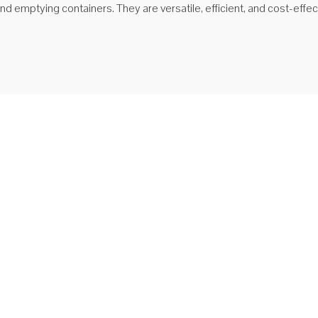
 and emptying containers. They are versatile, efficient, and cost-effe
ucători de benă de gunoi
itor tip NS-WB-660 Basculator de gunoi pentru stivuitor tip WB-660 a
proiectat pentru golirea pubele standard de plastic de 660 litri. Coșul este
 în suport cu două cleme laterale care permit ridicarea/transportarea
i...
ește mai mult
 de gunoi de vânzare