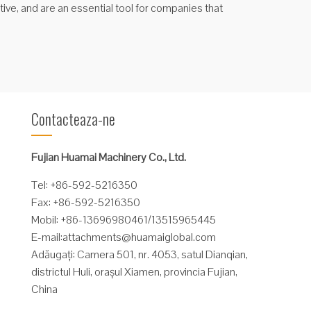
ctive, and are an essential tool for companies that
Contacteaza-ne
Fujian Huamai Machinery Co., Ltd.
Tel: +86-592-5216350
Fax: +86-592-5216350
Mobil: +86-13696980461/13515965445
E-mail:
attachments@huamaiglobal.com
Adăugați: Camera 501, nr. 4053, satul Dianqian,
districtul Huli, orașul Xiamen, provincia Fujian,
China