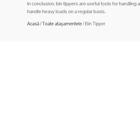
In conclusion, bin tippers are useful tools for handling
handle heavy loads on a regular basis.
Acasă
/
Toate atașamentele
/
Bin Tipper
Prod
Stivu
fost 
fixat
coșulu
Cit
Benă