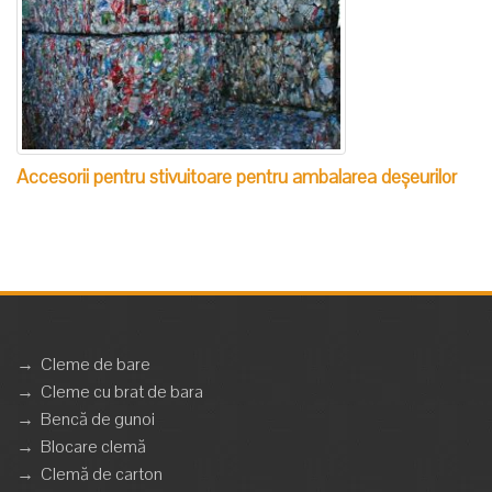
Accesorii pentru stivuitoare pentru ambalarea deșeurilor
→
Cleme de bare
→
Cleme cu brat de bara
→
Bencă de gunoi
→
Blocare clemă
→
Clemă de carton