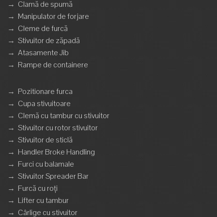
→
Clamă de spumă
→
Manipulator de forjare
→
Cleme de furcă
→
Stivuitor de zăpadă
→
Atasamente Jib
→
Rampe de containere
→
Pozitionare furca
→
Cupa stivuitoare
→
Clemă cu tambur cu stivuitor
→
Stivuitor cu rotor stivuitor
→
Stivuitor de sticlă
→
Handler Broke Handling
→
Furci cu balamale
→
Stivuitor Spreader Bar
→
Furcă cu roți
→
Lifter cu tambur
→
Cârlige cu stivuitor