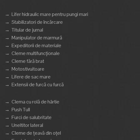
→
Lifer hidraulic mare pentru pungi mari
→
Stabilizatori de încărcare
→
Titular de jurnal
→
Manipulator de marmură
→
Expeditorii de materiale
→
Cleme multifuncționale
→
Cleme fără brat
→
Motostivuitoare
→
Lifere de sac mare
→
Extensii de furcă cu furcă
→
Clema cu rolă de hârtie
→
Push Tull
→
Furci de salubritate
→
Uneltitor lateral
→
Cleme de țeavă din oțel