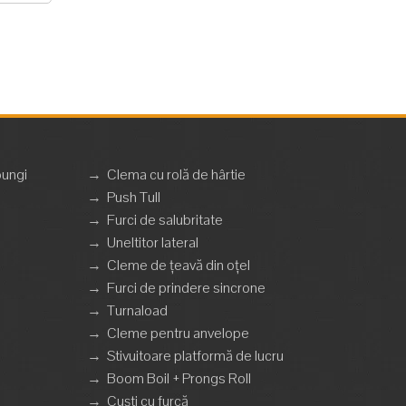
pungi
→
Clema cu rolă de hârtie
→
Push Tull
→
Furci de salubritate
→
Uneltitor lateral
→
Cleme de țeavă din oțel
→
Furci de prindere sincrone
→
Turnaload
→
Cleme pentru anvelope
→
Stivuitoare platformă de lucru
→
Boom Boil + Prongs Roll
→
Cuști cu furcă