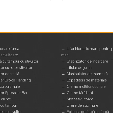
ionare furca
→
Lifer hidraulic mare pentru 
stivuitoare
mari
 cu tambur cu stivuitor
→
Stabilizatori de încărcare
tor cu rotor stivuitor
→
Titular de jurnal
tor de sticlă
→
Manipulator de marmură
er Broke Handling
→
Expeditorii de materiale
 cu balamale
→
Cleme multifuncționale
itor Spreader Bar
→
Cleme fără brat
 cu roți
→
Motostivuitoare
r cu tambur
→
Lifere de sac mare
ge cu stivuitor
→
Extensii de furcă cu furcă