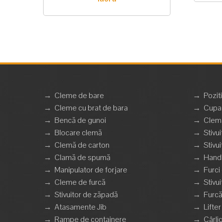
→
Cleme de bare
→
Pozit
→
Cleme cu brat de bara
→
Cupa 
→
Bencă de gunoi
→
Clemă
→
Blocare clemă
→
Stivui
→
Clemă de carton
→
Stivui
→
Clamă de spumă
→
Handl
→
Manipulator de forjare
→
Furci
→
Cleme de furcă
→
Stivu
→
Stivuitor de zăpadă
→
Furcă
→
Atasamente Jib
→
Lifte
→
Rampe de containere
→
Cârli