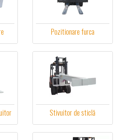
re
Pozitionare furca
uitor
Stivuitor de sticlă