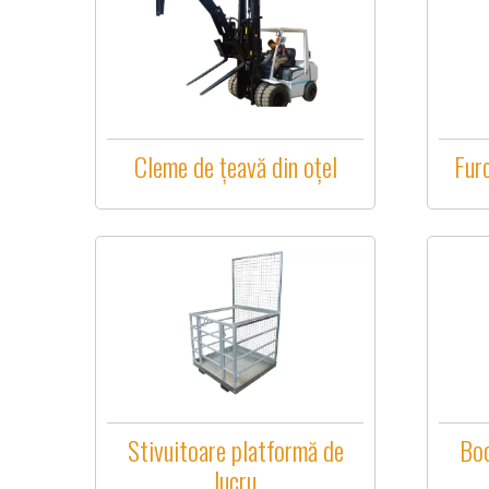
Cleme de țeavă din oțel
Fur
Stivuitoare platformă de
Boo
lucru