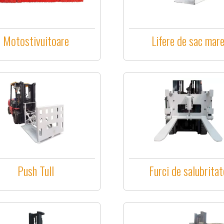
Motostivuitoare
Lifere de sac mar
Push Tull
Furci de salubritat